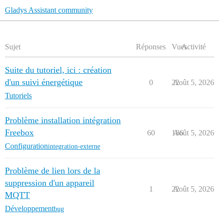
Gladys Assistant community
Sujet
Réponses
Vues
Activité
Suite du tutoriel, ici : création
d'un suivi énergétique
0
22
Août 5, 2026
Tutoriels
Problème installation intégration
Freebox
60
186
Août 5, 2026
Configuration
integration-externe
Problème de lien lors de la
suppression d'un appareil
1
22
Août 5, 2026
MQTT
Développement
bug