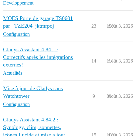
Développement
MOES Porte de garage TS0601
par _TZE204_jktmrpoj
23
190
Août 3, 2026
Configuration
Gladys Assistant 4.84.1 :
Correctifs après les intégrations
14
114
Août 3, 2026
externes!
Actualités
Mise à jour de Gladys sans
Watchtower
9
81
Août 3, 2026
Configuration
Gladys Assistant 4.84.2 :
Synology, clim, sonnettes,
icônes Lucide et mise à jour
15
100
Août 3, 2026