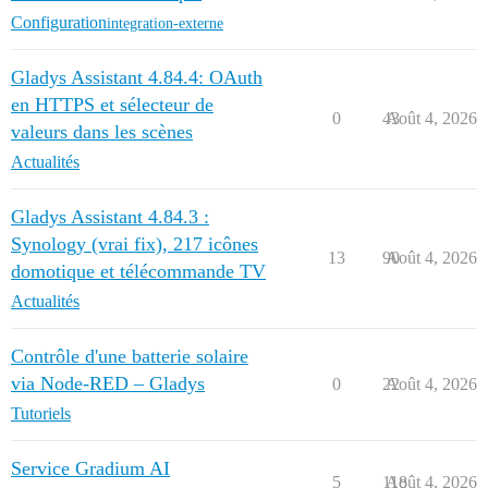
Configuration
integration-externe
Gladys Assistant 4.84.4: OAuth
en HTTPS et sélecteur de
0
43
Août 4, 2026
valeurs dans les scènes
Actualités
Gladys Assistant 4.84.3 :
Synology (vrai fix), 217 icônes
13
90
Août 4, 2026
domotique et télécommande TV
Actualités
Contrôle d'une batterie solaire
via Node-RED – Gladys
0
22
Août 4, 2026
Tutoriels
Service Gradium AI
5
118
Août 4, 2026