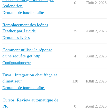
0
27
Août 2, 2026
"calendrier"
Demande de fonctionnalités
Remplacement des icônes
Feather par Lucide
25
203
Août 2, 2026
Demandes livrées
Comment utiliser la réponse
d'une requête get http
4
56
Août 2, 2026
Configuration
scène
Tuya : Intégration chauffage et
climatiseur
130
1183
Août 2, 2026
Demande de fonctionnalités
Cursor: Review automatique de
PR
0
26
Août 2, 2026