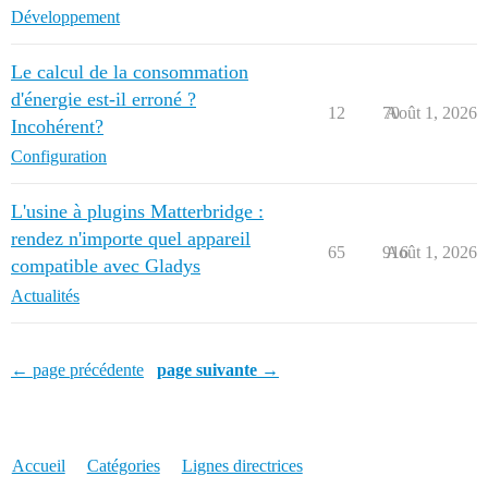
Développement
Le calcul de la consommation
d'énergie est-il erroné ?
12
70
Août 1, 2026
Incohérent?
Configuration
L'usine à plugins Matterbridge :
rendez n'importe quel appareil
65
916
Août 1, 2026
compatible avec Gladys
Actualités
← page précédente
page suivante →
Accueil
Catégories
Lignes directrices