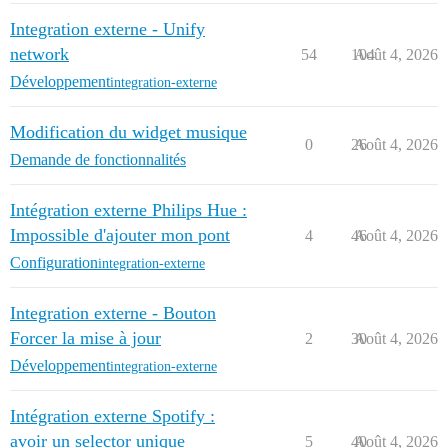
Integration externe - Unify
network
54
104
Août 4, 2026
Développement
integration-externe
Modification du widget musique
0
26
Août 4, 2026
Demande de fonctionnalités
Intégration externe Philips Hue :
Impossible d'ajouter mon pont
4
46
Août 4, 2026
Configuration
integration-externe
Integration externe - Bouton
Forcer la mise à jour
2
30
Août 4, 2026
Développement
integration-externe
Intégration externe Spotify :
avoir un selector unique
5
40
Août 4, 2026