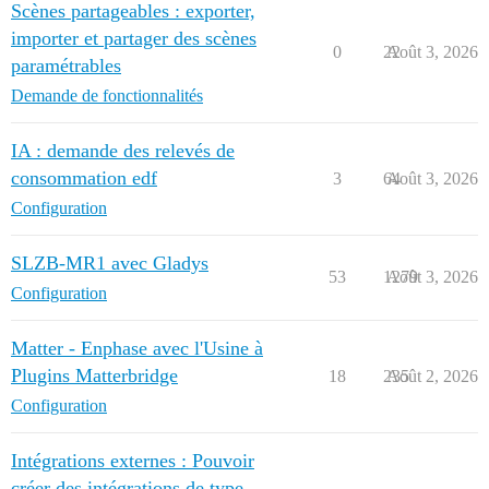
Scènes partageables : exporter,
importer et partager des scènes
0
22
Août 3, 2026
paramétrables
Demande de fonctionnalités
IA : demande des relevés de
consommation edf
3
64
Août 3, 2026
Configuration
SLZB-MR1 avec Gladys
53
1279
Août 3, 2026
Configuration
Matter - Enphase avec l'Usine à
Plugins Matterbridge
18
235
Août 2, 2026
Configuration
Intégrations externes : Pouvoir
créer des intégrations de type