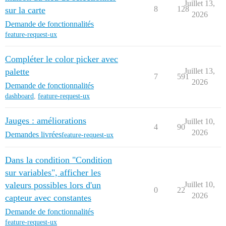
Juillet 13,
8
128
sur la carte
2026
Demande de fonctionnalités
feature-request-ux
Compléter le color picker avec
palette
Juillet 13,
7
591
2026
Demande de fonctionnalités
dashboard
,
feature-request-ux
Jauges : améliorations
Juillet 10,
4
90
2026
Demandes livrées
feature-request-ux
Dans la condition "Condition
sur variables", afficher les
valeurs possibles lors d'un
Juillet 10,
0
22
2026
capteur avec constantes
Demande de fonctionnalités
feature-request-ux