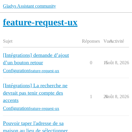
Gladys Assistant community
feature-request-ux
Sujet
Réponses
Vues
Activité
[Intégrations] demande d’ajout
d’un bouton retour
0
15
Août 8, 2026
Configuration
feature-request-ux
[Intégrations] La recherche ne
devrait pas tenir compte des
1
20
Août 8, 2026
accents
Configuration
feature-request-ux
Pouvoir taper l'adresse de sa
maison au lieu de sélectionner