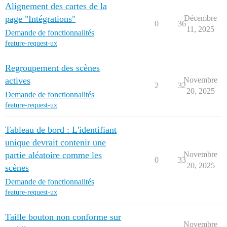
Alignement des cartes de la
page "Intégrations"
Décembre
0
36
11, 2025
Demande de fonctionnalités
feature-request-ux
Regroupement des scènes
actives
Novembre
2
32
20, 2025
Demande de fonctionnalités
feature-request-ux
Tableau de bord : L'identifiant
unique devrait contenir une
partie aléatoire comme les
Novembre
0
33
20, 2025
scènes
Demande de fonctionnalités
feature-request-ux
Taille bouton non conforme sur
Novembre