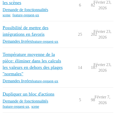
les scènes
Février 23,
6
82
2026
Demande de fonctionnalités
scene
,
feature-request-ux
Possibilité de mettre des
Février 23,
intégrations en favoris
25
202
2026
Demandes livrées
feature-request-ux
Température moyenne de la
pièce: éliminer dans les calculs
Février 23,
les valeurs en dehors des plages
14
187
2026
"normales"
Demandes livrées
feature-request-ux
Dupliquer un bloc d'actions
Février 7,
5
98
Demande de fonctionnalités
2026
feature-request-ux
,
scene