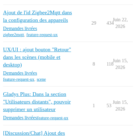
Ajout de l'id Zigbee2Mqtt dans
la configuration des appareils
Juin 22,
29
434
2026
Demandes livrées
zigbee2mqtt
,
feature-request-ux
UX/UI : ajout bouton "Retour"
dans les scènes (mobile et
Juin 15,
8
118
desktop)
2026
Demandes livrées
feature-request-ux
,
scene
Gladys Plus: Dans la section
"Utilisateurs distants", pouvoir
Juin 15,
1
53
supprimer un utilisateur
2026
Demandes livrées
feature-request-ux
[Discussion/Chat] Ajout des