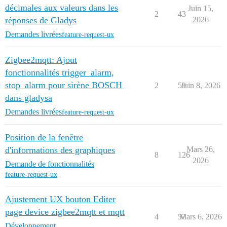
décimales aux valeurs dans les
Juin 15,
2
43
réponses de Gladys
2026
Demandes livrées
feature-request-ux
Zigbee2mqtt: Ajout
fonctionnalités trigger_alarm,
stop_alarm pour sirène BOSCH
2
59
Juin 8, 2026
dans gladysa
Demandes livrées
feature-request-ux
Position de la fenêtre
d'informations des graphiques
Mars 26,
8
126
2026
Demande de fonctionnalités
feature-request-ux
Ajustement UX bouton Editer
page device zigbee2mqtt et mqtt
4
57
Mars 6, 2026
Développement