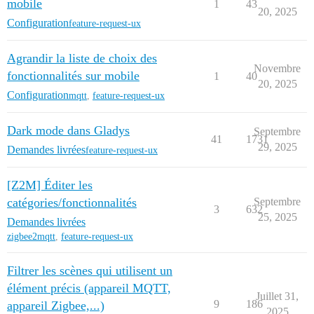
mobile
1
43
20, 2025
Configuration
feature-request-ux
Agrandir la liste de choix des
Novembre
fonctionnalités sur mobile
1
40
20, 2025
Configuration
mqtt
,
feature-request-ux
Dark mode dans Gladys
Septembre
41
1731
29, 2025
Demandes livrées
feature-request-ux
[Z2M] Éditer les
catégories/fonctionnalités
Septembre
3
632
25, 2025
Demandes livrées
zigbee2mqtt
,
feature-request-ux
Filtrer les scènes qui utilisent un
élément précis (appareil MQTT,
Juillet 31,
9
186
appareil Zigbee,...)
2025