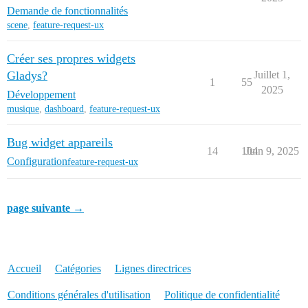
Demande de fonctionnalités
scene
,
feature-request-ux
Créer ses propres widgets
Gladys?
Juillet 1,
1
55
2025
Développement
musique
,
dashboard
,
feature-request-ux
Bug widget appareils
14
104
Juin 9, 2025
Configuration
feature-request-ux
page suivante →
Accueil
Catégories
Lignes directrices
Conditions générales d'utilisation
Politique de confidentialité