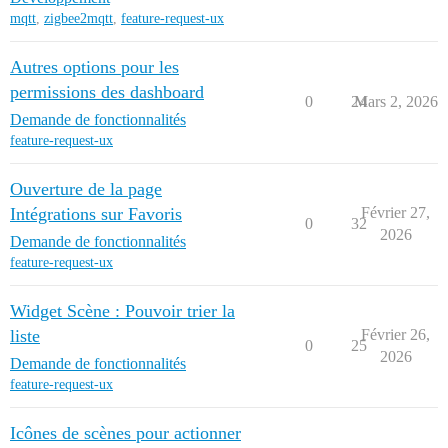
mqtt
,
zigbee2mqtt
,
feature-request-ux
Autres options pour les
permissions des dashboard
0
24
Mars 2, 2026
Demande de fonctionnalités
feature-request-ux
Ouverture de la page
Intégrations sur Favoris
Février 27,
0
32
2026
Demande de fonctionnalités
feature-request-ux
Widget Scène : Pouvoir trier la
liste
Février 26,
0
25
2026
Demande de fonctionnalités
feature-request-ux
Icônes de scènes pour actionner